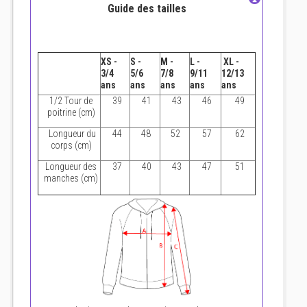
Guide des tailles
XS -
S -
M -
L -
XL -
3/4
5/6
7/8
9/11
12/13
ans
ans
ans
ans
ans
1/2 Tour de
39
41
43
46
49
poitrine (cm)
Longueur du
44
48
52
57
62
corps (cm)
Longueur des
37
40
43
47
51
manches (cm)