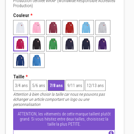
Production certifiée WRAP (Worldwide Responsible Accredited
Production)
Couleur
*
Taille
*
3/4 ans
5/6 ans
7/8 ans
9/11 ans
12/13 ans
Attention à bien choisir la taille car nous ne pouvons pas
échanger un article comportant un logo ou une
personnalisation
ATTENTION, les vêtements de cette marque taillent plutôt
grand. Si vous hésitez entre deux tailles, choisissez la
taille la plus PETITE.