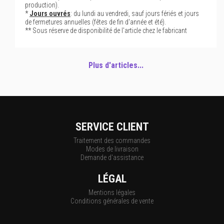
production).
*
Jours ouvrés
: du lundi au vendredi, sauf jours fériés et jours
de fermetures annuelles (fêtes de fin d'année et été).
** Sous réserve de disponibilité de l'article chez le fabricant
Plus d'articles...
SERVICE CLIENT
Traitement des commandes
Modes de livraison
Demande d'assistance
LÉGAL
Mentions légales
Conditions générales de vente