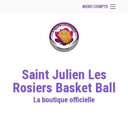
MENU COMPTE
Accueil
Site Web du club
Facebook
Se connecter
Panier (
vide
)
Saint Julien Les
Rosiers Basket Ball
La boutique officielle