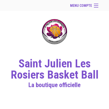
MENU COMPTE
Accueil
Site Web du club
Facebook
Se connecter
Panier (
vide
)
Saint Julien Les
Rosiers Basket Ball
La boutique officielle