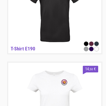
T-Shirt E190
14
€
,50