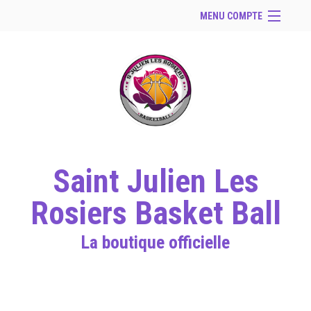
MENU COMPTE
Accueil
Site Web du club
Facebook
Se connecter
Panier (
vide
)
Saint Julien Les
Rosiers Basket Ball
La boutique officielle