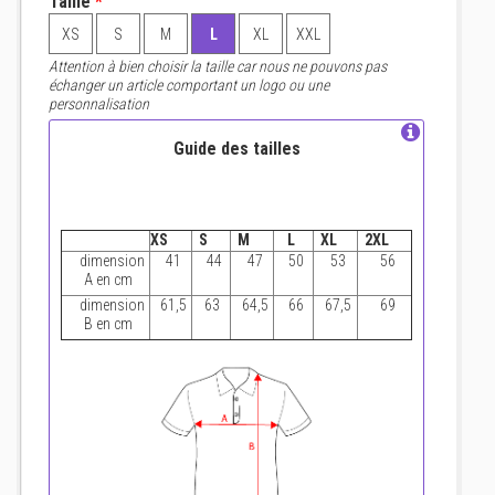
Taille
*
XS
S
M
L
XL
XXL
Attention à bien choisir la taille car nous ne pouvons pas
échanger un article comportant un logo ou une
personnalisation
Guide des tailles
XS
S
M
L
XL
2XL
dimension
41
44
47
50
53
56
A en cm
dimension
61,5
63
64,5
66
67,5
69
B en cm