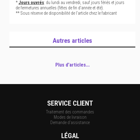
*
Jours ouvrés
: du lundi au vendredi, sauf jours fériés et jours
de fermetures annuelles (fêtes de fin d'année et été).
** Sous réserve de disponibilité de l'article chez le fabricant
Autres articles
Plus d'articles...
SERVICE CLIENT
Traitement des commandes
Modes de livraison
Demande d'assistance
LÉGAL