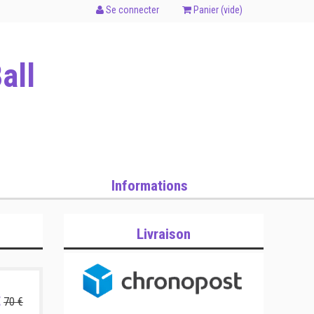
Se connecter
Panier (
vide
)
all
Informations
Livraison
€
70 €