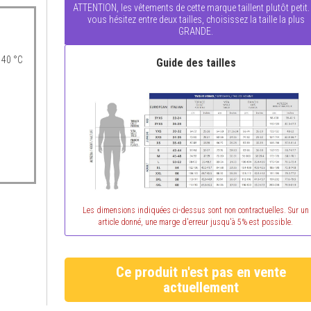
ATTENTION, les vêtements de cette marque taillent plutôt petit.
vous hésitez entre deux tailles, choisissez la taille la plus
GRANDE.
 40 °C
Guide des tailles
Les dimensions indiquées ci-dessus sont non contractuelles. Sur un
article donné, une marge d'erreur jusqu'à 5% est possible.
Ce produit n'est pas en vente
actuellement