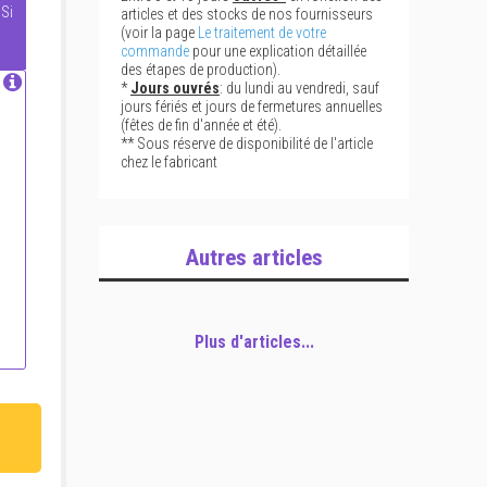
 Si
articles et des stocks de nos fournisseurs
(voir la page
Le traitement de votre
commande
pour une explication détaillée
des étapes de production).
*
Jours ouvrés
: du lundi au vendredi, sauf
jours fériés et jours de fermetures annuelles
(fêtes de fin d'année et été).
** Sous réserve de disponibilité de l'article
chez le fabricant
Autres articles
Plus d'articles...