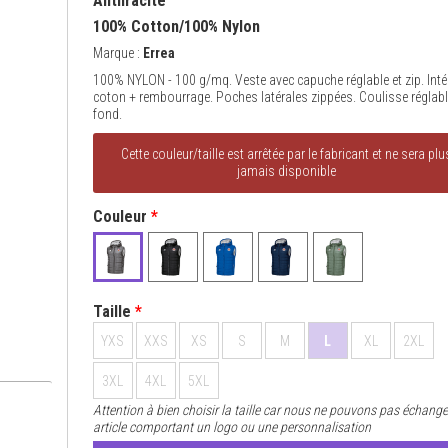
Anthracite
100% Cotton/100% Nylon
Marque :
Errea
100% NYLON - 100 g/mq. Veste avec capuche réglable et zip. Inté
coton + rembourrage. Poches latérales zippées. Coulisse réglabl
fond.
Cette couleur/taille est arrêtée par le fabricant et ne sera plu
jamais disponible
Couleur
*
Taille
*
YXS
XXS
XS
S
M
L
XL
2XL
3XL
4XL
5XL
Attention à bien choisir la taille car nous ne pouvons pas échange
article comportant un logo ou une personnalisation